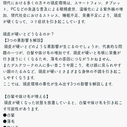
現代における多くの方々の頭皮環境は、スマートフォン、タブレッ
ト、PCなどの急速な普及による眼精疲労、温暖化による紫外線の増
加、現代社会におけるストレス、睡眠不足、栄養不足により、頭皮
が硬くなって、コリ症状を引き起こしています。
頭皮が硬いとどうなるのか？
【3つの悪影響を解説】
頭皮が硬いとどのような悪影響が生じるのでしょうか。代表的な問
題の一つが、白髪や抜け毛の増加です。頭皮が硬いと毛根に栄養が
行き渡りにくくなるため、薄毛の原因につながりかねません。
またデスクワークの人に多い首こりや肩こり、老け顔に見られやす
い顔のたるみなど、頭皮が硬いとさまざまな身体の不調を引き起こ
しやすくなります。
ここでは、頭皮環境の悪化が生み出す3つの影響を解説します。
【白髪や抜け毛が増える】
頭皮が硬くなった状態を放置していると、白髪や抜け毛を引き起こ
す可能性があります。
●白髪
●薄毛