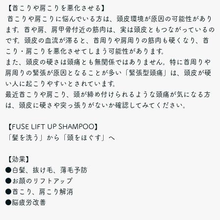
【首こりや肩こりを悪化させる】
首こりや肩こりに悩んでいる方は、頭皮環境が原因の可能性があり
ます。首や肩、肩甲骨付近の筋肉は、実は頭皮ともつながっているの
です。頭皮の血流が滞ると、首周りや肩周りの筋肉も硬くなり、首
こり・肩こりを悪化させてしまう可能性があります。
また、頭皮の硬さは頭痛とも無関係ではありません。特に首周りや
肩周りの緊張が原因となることが多い「緊張型頭痛」は、頭皮が硬
い人に起こりやすいとされています。
最近首こりや肩こり、頭が締め付けられるような頭痛が気になる方
は、頭皮に硬さや突っ張りがないか確認してみてください。
【FUSE LIFT UP SHAMPOO】
「髪を洗う」から「頭をほぐす」へ
【効果】
●白髪、抜け毛、薄毛予防
●お顔のリフトアップ
●首こり、肩こり解消
●脳疲労改善