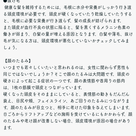
●抜け毛
健康な髪を維持するためには、毛根に水分や栄養がしっかり行き渡
る頭皮環境が必要です。頭皮が硬くなっていたり乾燥していたりする
と、毛根に必要な栄養が行き渡らず、髪の成長が妨げられます。
また頭皮が血行不良の状態に陥ると、髪を黒くするメラニン色素の
働きが弱まり、白髪の量が増える原因となります。白髪や薄毛、抜け
毛が気になる方は、頭皮環境が悪化していないかチェックしてみま
しょう。
【顔のたるみ】
いつまでも若々しくいたいと思われるのは、女性に関わらず男性も
同じではないでしょうか？そこで顔のたるみは大問題です。頭皮の
硬さによって起こる症状の一つです。顔の表情筋や首周りの筋肉
は、1枚の筋膜で頭皮とつながっています。
硬くなった頭皮をそのままにしていると、表情筋の動きもだんだん
衰え、目尻や頬、フェイスライン、あご回りのたるみにつながりま
す。顔のたるみが目立つと、相手に老けた印象を与えてしまいます。
日ごろからリフトアップなどの施術を受けているにもかかわらず、顔
のたるみや老け顔が改善しない場合、頭皮環境が原因の場合があり
ます。