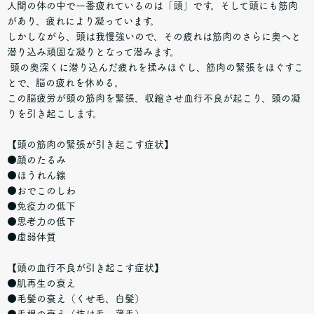
人間の体の中で一番疲れているのは「頭」です。そして頭にも筋肉
があり、疲れにより凝っています。
しかしながら、頭は我慢強いので、その疲れは筋肉のさらに奥へと
潜り込み頑固な凝りとなって潜みます。
頭の奥深くに潜り込んだ疲れを揉みほぐし、筋肉の緊張をほぐすこ
とで、脳の疲れを休める。
この脳疲労が頭の筋肉を緊張、収縮させ血行不良が起こり、頭の凝
りを引き起こします。
【頭の筋肉の緊張が引き起こす症状】
●顔のたるみ
●ほうれん線
●おでこのしわ
●免疫力の低下
●思考力の低下
●虚弱体質
【頭の血行不良が引き起こす症状】
●肌再生の衰え
●毛髪の衰え（くせ毛、白髪）
●毛根の衰え（抜け毛、薄毛）