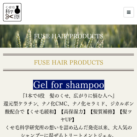
FUSE HAIR PRODUCTS
FUSE HAIR PRODUCTS
Gel for shampoo
『1本で4役 髪のくせ、広がりに悩む人へ』
還元型ケラチン、ナノ化CMC、ナノ化セラミド、ジカルボン
酸配合で【くせ毛緩和】【高保湿力】【髪質補修】【髪ツ
ヤUP】
くせ毛科学研究所の想いを詰め込んだ発売以来、大人気の
シャンプーに混ぜるトリートメントジェル。